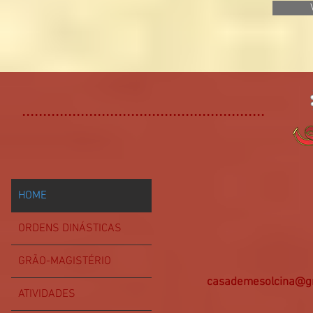
..........................................................
HOME
ORDENS DINÁSTICAS
GRÃO-MAGISTÉRIO
casademesolcina@g
ATIVIDADES