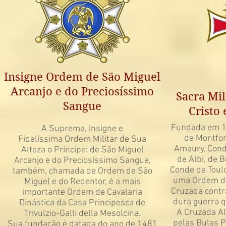
Insigne Ordem de São Miguel
Arcanjo e do Preciosíssimo
Sacra Mil
Sangue
Cristo 
Fundada em 1
A Suprema, Insigne e
de Montfor
Fidelíssima Ordem Militar de Sua
Amaury, Cond
Alteza o Príncipe: de São Miguel
de Albi, de 
Arcanjo e do Preciosíssimo Sangue,
Conde de Toulo
também, chamada de Ordem de São
uma Ordem de 
Miguel e do Redentor, é a mais
Cruzada contr
importante Ordem de Cavalaria
dura guerra q
Dinástica da Casa Principesca de
A Cruzada Al
Trivulzio-Galli della Mesolcina.
pelas Bulas 
Sua fundação é datada do ano de 1481