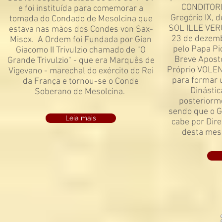
CONDITOR
e foi instituída para comemorar a
Gregório IX, 
tomada do Condado de Mesolcina que
SOL ILLE VERU
estava nas mãos dos Condes von Sax-
23 de dezem
Misox.
A Ordem foi Fundada por Gian
pelo Papa Pi
Giacomo II Trivulzio chamado de "O
Breve Apost
Grande Trivulzio" - que era Marquês de
Próprio VOLE
Vigevano - marechal do exército do Rei
para formar 
da França e tornou-se o Conde
Dinástic
Soberano de Mesolcina.
posteriorme
sendo que o G
Leia mais
cabe por Dire
desta mes