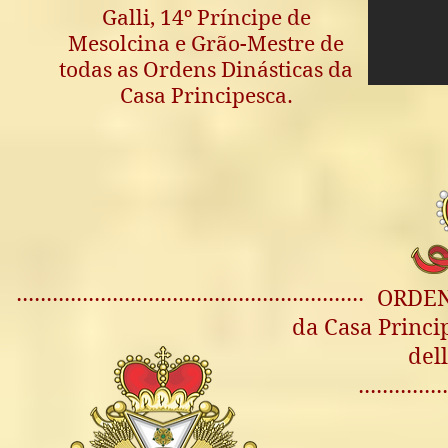
Galli, 14º Príncipe de
Mesolcina e Grão-Mestre de
todas as Ordens Dinásticas da
Casa Principesca.
..........................................................
ORDEN
da Casa Princi
del
..............