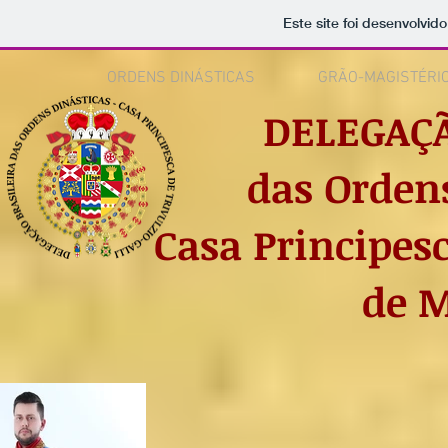
Este site foi desenvolvid
ORDENS DINÁSTICAS
GRÃO-MAGISTÉRI
DELEGAÇÃ
das Orden
Casa Principesc
de M